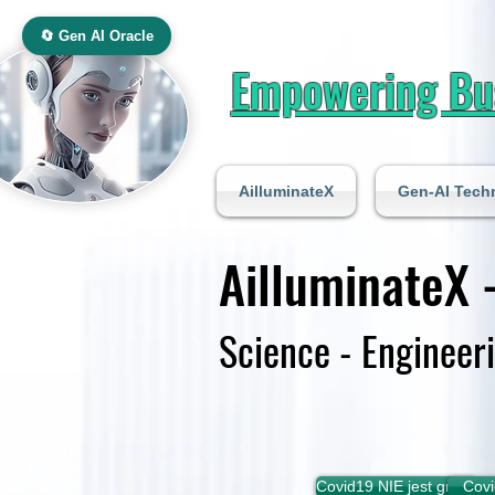
🔄 Gen AI Oracle
Empowering Bus
AilluminateX
Gen-AI Tech
Ai
lluminateX 
Science - Engineer
Covid19 NIE jest grypą
Covi