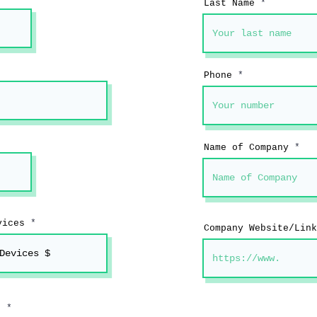
Last Name
Phone
Name of Company
vices
Company Website/Link
W
s
*
y