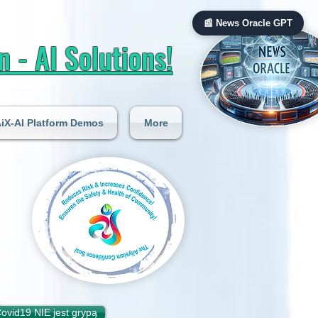
📰 News Oracle GPT
 - AI Solutions!
iX-AI Platform Demos
More
ą
ovid19 NIE jest grypą