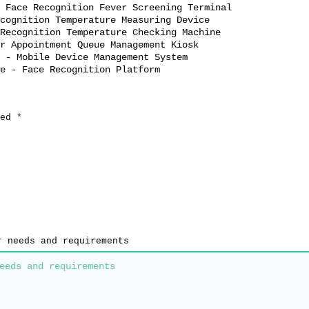
 Face Recognition Fever Screening Terminal
m
a
cognition Temperature Measuring Device
g
Recognition Temperature Checking Machine
a
r Appointment Queue Management Kiosk
n
e
 - Mobile Device Management System
AiX Cloud- AiX Face - Face Recognition Platform
ed
*
r needs and requirements