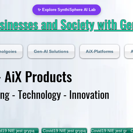
✨ Explore SynthiSphere AI Lab
inesses and Society with Gen
nolgoies
Gen-AI Solutions
AiX-Platforms
A
- AiX
Products
ing - Technology - Innovation
d19 NIE jest grypą
Covid19 NIE jest grypą
Covid19 NIE jest gryp
C