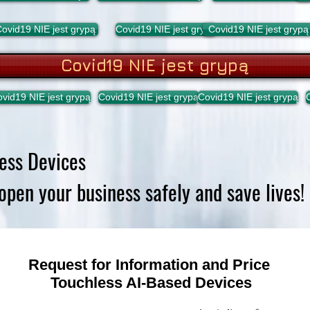
ovid19 NIE jest grypą
Covid19 NIE jest grypą
Covid19 NIE jest grypą
Covid19 NIE jest grypą
vid19 NIE jest grypą
Covid19 NIE jest grypą
Covid19 NIE jest grypą
ess Devices
open your business safely and save lives!
Request for Information and Price
Touchless AI-Based Devices