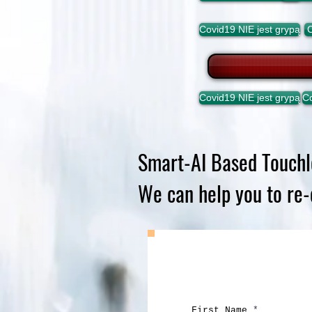
Covid19 NIE jest grypą
C
Covid19 NIE jest grypą
Co
Smart-AI Based Touchl
We can help you to re-
First Name